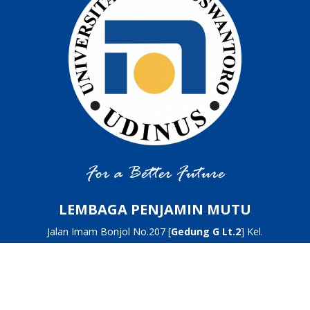
For a Better Future
LEMBAGA PENJAMIN MUTU
Jalan Imam Bonjol No.207 [
Gedung G Lt.2
] Kel.
Pendrikan Kidul, Kec. Semarang Tengah Kota
Semarang, Jawa Tengah – 50131
Email : Sekretariat@kpm.dinus.ac.id